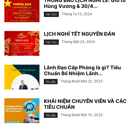
THÔNG BÁO LỊCH NGHỈ LỄ: Giỗ tổ
Hùng Vương & 30/4...
Tháng Tư 15, 2024
TIN TỨC
LỊCH NGHỈ TẾT NGUYÊN ĐÁN
Tháng Một 24, 2024
TIN TỨC
Lãnh Đạo Cấp Phòng là gì? Tiêu
Chuẩn Bổ Nhiệm Lãnh...
Tháng Mười Một 22, 2023
TÀI LIỆU
KHÁI NIỆM CHUYÊN VIÊN VÀ CÁC
TIÊU CHUẨN
Tháng Mười Một 10, 2023
TÀI LIỆU