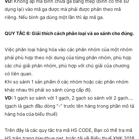
VD:
Không áp mã bình chứa ga bằng thép (bình có thể sử
dụng lại) vào mã ga được mà phải được phân theo mã
riêng. Nếu bình ga dùng một lần thì áp mã ga.
QUY TẮC 6: Giải thích cách phân loại và so sánh cho đúng.
Việc phân loại hàng hóa vào các phân nhóm của một nhóm
phải phù hợp theo nội dung của từng phân nhóm, phù hợp
các chú giải phân nhóm, phù hợp với chú giải của chương
có liên quan.
Khi so sánh 1 sản phẩm ở các nhóm hoặc các phân nhóm
khác nhau thì phải so sánh cùng cấp độ.
VD:
1 gạch so sánh với 1 gạch, 2 gạch so sánh với 2 gạch….
(gạch là gạch đầu dòng “-” trước tên hàng trong phần mô tả
hàng hóa của biểu thuế)
Trên đây là các quy tắc tra mã HS CODE, Bạn có thể tra mã
HS trên trang bieuthue.net, hoặc tải về Biểu thuế XNK 2018