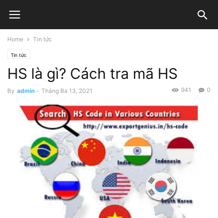
Home
Tin tức
Tin tức
HS là gì? Cách tra mã HS
941
0
By
admin
-
Tháng Ba 13, 2021