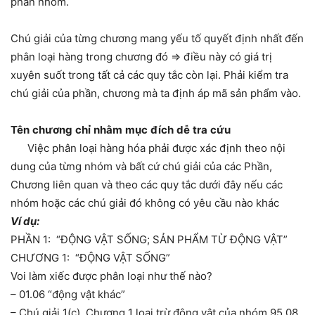
phân nhóm.
Chú giải của từng chương mang yếu tố quyết định nhất đến
phân loại hàng trong chương đó => điều này có giá trị
xuyên suốt trong tất cả các quy tắc còn lại. Phải kiểm tra
chú giải của phần, chương mà ta định áp mã sản phẩm vào.
Tên
chương
chỉ
nhằm
mục
đích
dễ
tra
cứu
Việc phân loại hàng hóa phải được xác định theo nội
dung của từng nhóm và bất cứ chú giải của các Phần,
Chương liên quan và theo các quy tắc dưới đây nếu các
nhóm hoặc các chú giải đó không có yêu cầu nào khác
Ví dụ:
PHẦN 1: “ĐỘNG VẬT SỐNG; SẢN PHẨM TỪ ĐỘNG VẬT”
CHƯƠNG 1: “ĐỘNG VẬT SỐNG”
Voi làm xiếc được phân loại như thế nào?
– 01.06 “động vật khác”
– Chú giải 1(c) Chương 1 loại trừ động vật của nhóm 95.08.