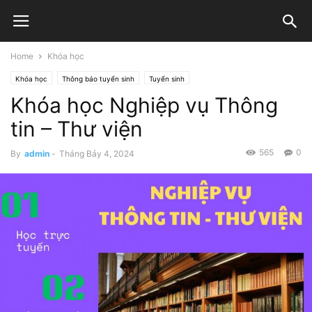
Home
Khóa học
Khóa học
Thông báo tuyển sinh
Tuyển sinh
Khóa học Nghiệp vụ Thông
tin – Thư viện
565
0
By
admin
-
Tháng Bảy 4, 2024